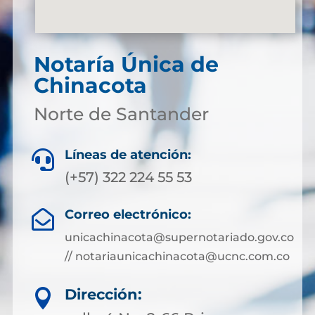
Notaría Única de
Chinacota
Norte de Santander
Líneas de atención:

(+57) 322 224 55 53
Correo electrónico:

unicachinacota@supernotariado.gov.co
// notariaunicachinacota@ucnc.com.co
Dirección:
