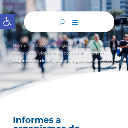
Abrir barra de herramientas
Home
Informes a organismos de
9
inspección, vigilancia y control
Informes a
9
organismos de inspección, vigilancia y control
Informes a