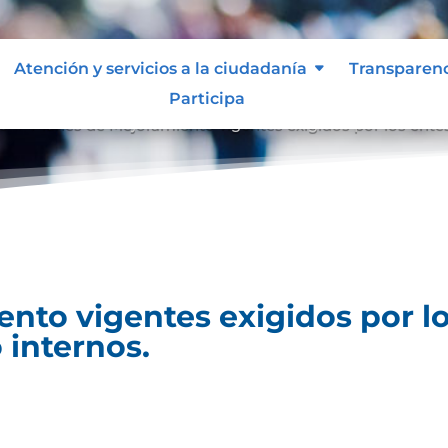
Atención y servicios a la ciudadanía
Transparen
Participa
es
Planes de Mejoramiento vigentes exigidos por los entes
9
nto vigentes exigidos por lo
 internos.