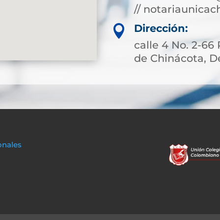
// notariaunica
Dirección:

calle 4 No. 2-66
de Chinácota, 
onales