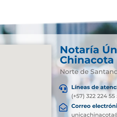
Notaría Ún
Chinacota
Norte de Santan
Líneas de atenc

(+57) 322 224 55
Correo electrón

unicachinacota