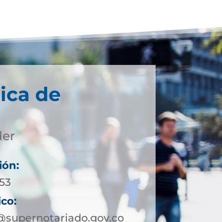
ica de
der
ión:
 53
ico:
@supernotariado.gov.co