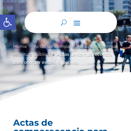
Abrir barra de herramientas
Home
Actas de comparecencia para otorgar
9
escritura pública
Actas de comparecencia
9
para otorgar escritura pública
Actas de