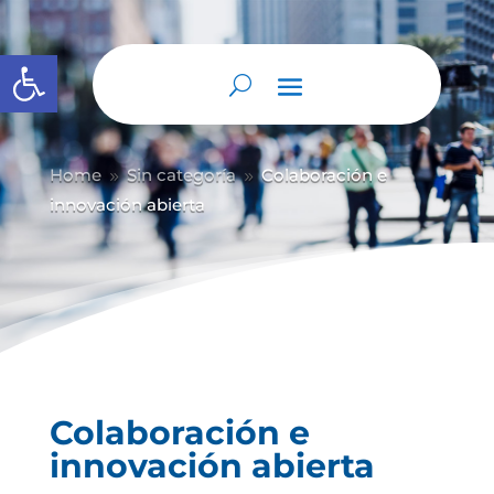
Abrir barra de herramientas
Home
Sin categoría
Colaboración e
9
9
innovación abierta
Colaboración e
innovación abierta