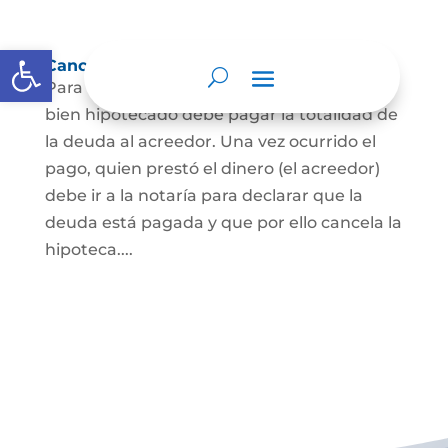
Abrir barra de herramientas
Cancelación de Hipoteca
Para cancelar una hipoteca, el dueño del
bien hipotecado debe pagar la totalidad de
la deuda al acreedor. Una vez ocurrido el
pago, quien prestó el dinero (el acreedor)
debe ir a la notaría para declarar que la
deuda está pagada y que por ello cancela la
hipoteca....