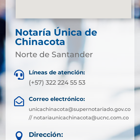
Notaría Única de
Chinacota
Norte de Santander
Líneas de atención:

(+57) 322 224 55 53
Correo electrónico:

unicachinacota@supernotariado.gov.co
// notariaunicachinacota@ucnc.com.co
Dirección:
