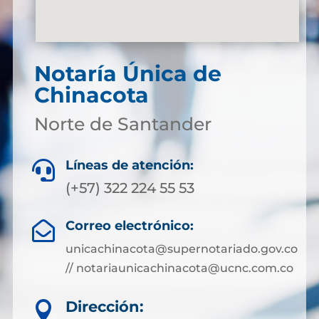
Notaría Única de
Chinacota
Norte de Santander
Líneas de atención:

(+57) 322 224 55 53
Correo electrónico:

unicachinacota@supernotariado.gov.co
// notariaunicachinacota@ucnc.com.co
Dirección:
