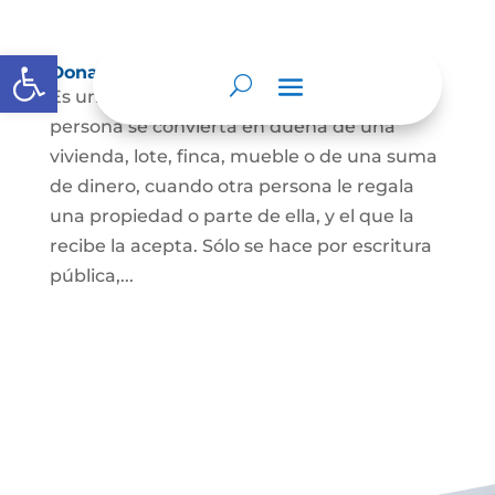
Abrir barra de herramientas
Donación
Es uno de los contratos cuyo fin es que una
persona se convierta en dueña de una
vivienda, lote, finca, mueble o de una suma
de dinero, cuando otra persona le regala
una propiedad o parte de ella, y el que la
recibe la acepta. Sólo se hace por escritura
pública,...