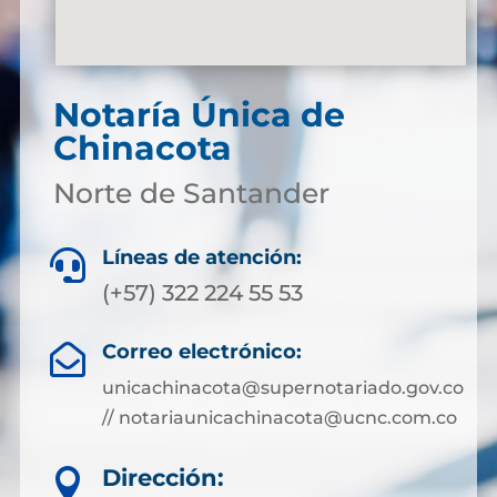
Notaría Única de
Chinacota
Norte de Santander
Líneas de atención:

(+57) 322 224 55 53
Correo electrónico:

unicachinacota@supernotariado.gov.co
// notariaunicachinacota@ucnc.com.co
Dirección:
