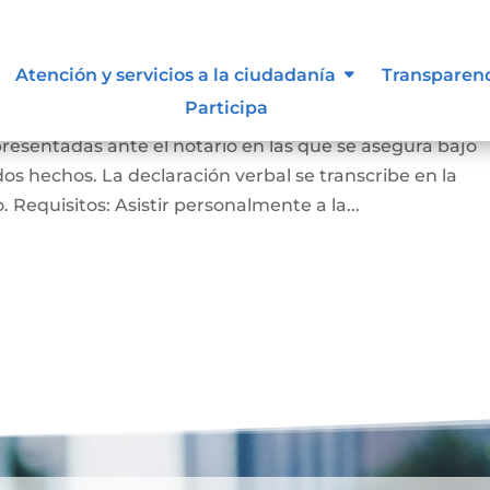
ación bajo la gravedad de
Atención y servicios a la ciudadanía
Transparen
Participa
presentadas ante el notario en las que se asegura bajo
s hechos. La declaración verbal se transcribe en la
do. Requisitos: Asistir personalmente a la...