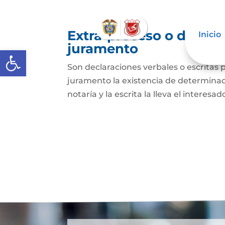
Extra-proceso o declar
Inicio
juramento
Abrir barra de herramientas
Son declaraciones verbales o escritas 
juramento la existencia de determinado
notaría y la escrita la lleva el interesa