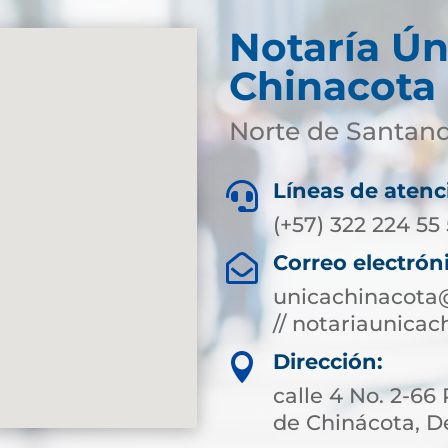
Notaría Ún
Chinacota
Norte de Santan
Líneas de atenc

(+57) 322 224 55
Correo electrón

unicachinacota
// notariaunica
Dirección:

calle 4 No. 2-66
de Chinácota, 