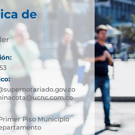
ica de
der
ión:
 53
ico:
@supernotariado.gov.co
chinacota@ucnc.com.co
 Primer Piso Municipio
Departamento