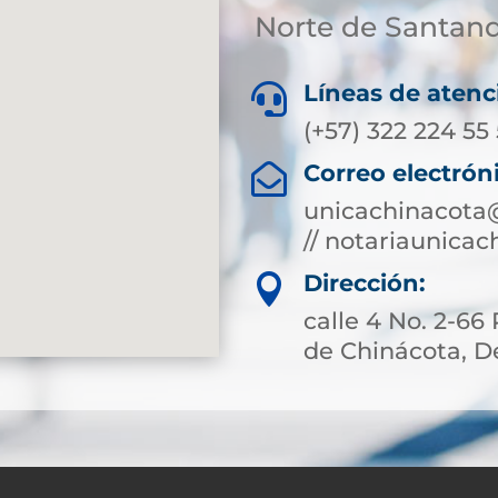
Norte de Santan
Líneas de atenc

(+57) 322 224 55
Correo electrón

unicachinacota
// notariaunica
Dirección:

calle 4 No. 2-66
de Chinácota, 