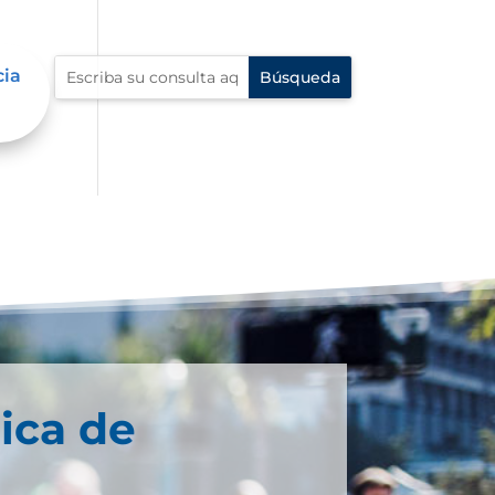
cia
ica de