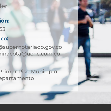
der
ión:
 53
ico:
@supernotariado.gov.co
chinacota@ucnc.com.co
 Primer Piso Municipio
Departamento