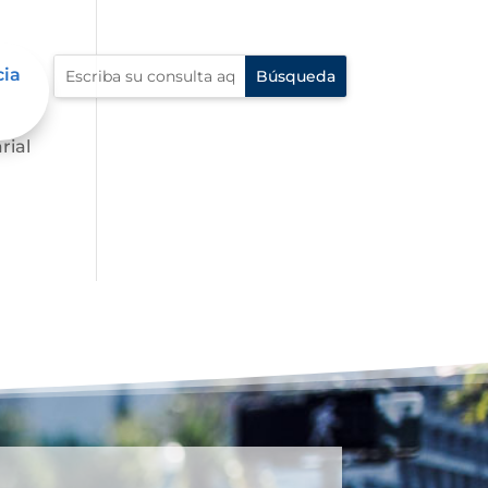
cia
.
rial