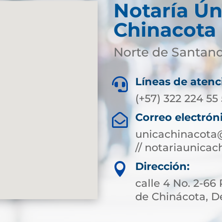
Notaría Ún
Chinacota
Norte de Santan
Líneas de atenc

(+57) 322 224 55
Correo electrón

unicachinacota
// notariaunica
Dirección:

calle 4 No. 2-66
de Chinácota, 