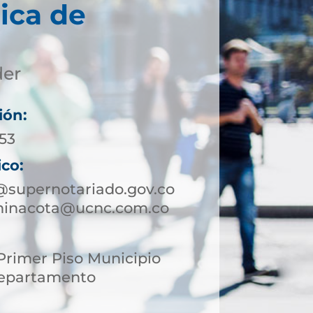
ica de
der
ión:
 53
ico:
@supernotariado.gov.co
chinacota@ucnc.com.co
 Primer Piso Municipio
Departamento