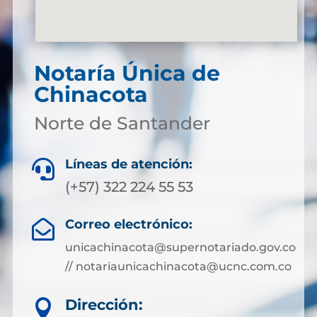
Notaría Única de
Chinacota
Norte de Santander
Líneas de atención:

(+57) 322 224 55 53
Correo electrónico:

unicachinacota@supernotariado.gov.co
// notariaunicachinacota@ucnc.com.co
Dirección:
