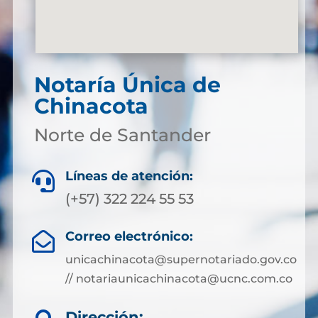
Notaría Única de
Chinacota
Norte de Santander
Líneas de atención:

(+57) 322 224 55 53
Correo electrónico:

unicachinacota@supernotariado.gov.co
// notariaunicachinacota@ucnc.com.co
Dirección: