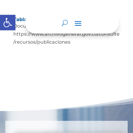
Abrir barra de herramientas
Tablas de retención documental
Documentación de apoyo
https://www.archivogeneral.gov.co/consulte
/recursos/publicaciones